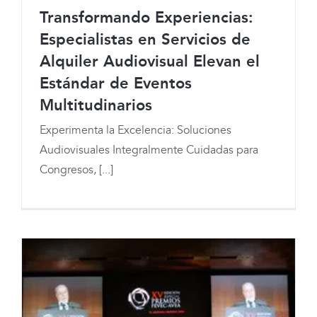
Transformando Experiencias:
Especialistas en Servicios de
Alquiler Audiovisual Elevan el
Transformando Experiencias:
Estándar de Eventos
Especialistas en Servicios de Alquiler
Multitudinarios
Audiovisual Elevan el Estándar de
Experimenta la Excelencia: Soluciones
Eventos Multitudinarios
Audiovisuales Integralmente Cuidadas para
Congresos, [...]