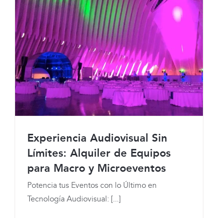
Experiencia Audiovisual Sin
Límites: Alquiler de Equipos
para Macro y Microeventos
Experiencia Audiovisual Sin Límites:
Potencia tus Eventos con lo Último en
Alquiler de Equipos para Macro y
Tecnología Audiovisual: [...]
Microeventos