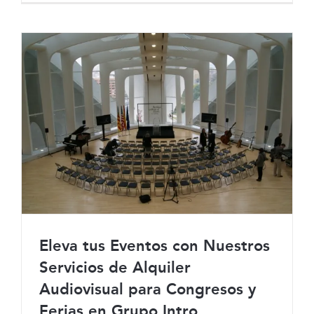
Eleva tus Eventos con Nuestros
Servicios de Alquiler
Audiovisual para Congresos y
Eleva tus Eventos con Nuestros
Ferias en Grupo Intro