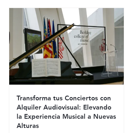
Transforma tus Conciertos con
Alquiler Audiovisual: Elevando
la Experiencia Musical a Nuevas
Transforma tus Conciertos con Alquiler
Alturas
Audiovisual: Elevando la Experiencia