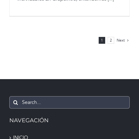
para Eventos – GrupoIntro
1
2
Next
Search
for:
NAVEGACIÓN
INICIO