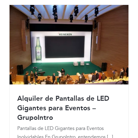
Alquiler de Pantallas en Grupo Intro:
Ventajas y Tipos
Alquiler de Pantallas de LED
Gigantes para Eventos –
GrupoIntro
Alquiler de Pantallas de LED Gigantes
Pantallas de LED Gigantes para Eventos
Inolvidables En GrupoIntro, entendemos [...]