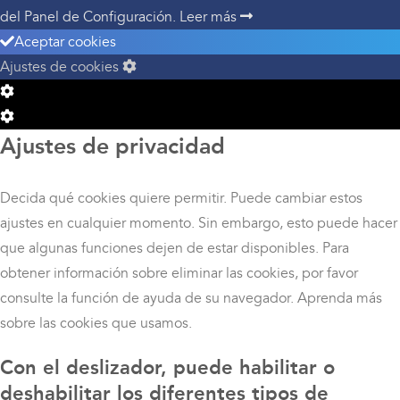
del
Panel de Configuración.
Leer más
Aceptar cookies
Ajustes de cookies
Configuración
de
Configuración
Ajustes de privacidad
Cookie
de
Box
Cookie
Box
Decida qué cookies quiere permitir. Puede cambiar estos
ajustes en cualquier momento. Sin embargo, esto puede hacer
que algunas funciones dejen de estar disponibles. Para
obtener información sobre eliminar las cookies, por favor
consulte la función de ayuda de su navegador. Aprenda más
sobre las cookies que usamos.
Con el deslizador, puede habilitar o
deshabilitar los diferentes tipos de