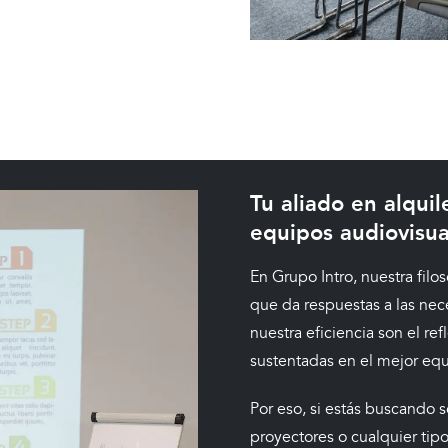
Tu aliado en alquil
equipos audiovisua
En Grupo Intro, nuestra filo
que da respuestas a las nece
nuestra eficiencia son el re
sustentadas en el mejor eq
Por eso, si estás buscando s
proyectores o cualquier tip