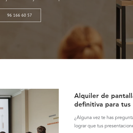
96 166 60 57
Alquiler de pantal
definitiva para tus
¿Alguna vez te has pregunt
lograr que tus presentacion