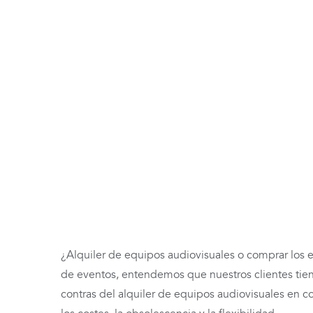
Skip
to
content
Alquiler de equipos
ventajas del alqui
equipos
¿Alquiler de equipos audiovisuales o comprar los e
de eventos, entendemos que nuestros clientes tien
contras del alquiler de equipos audiovisuales en 